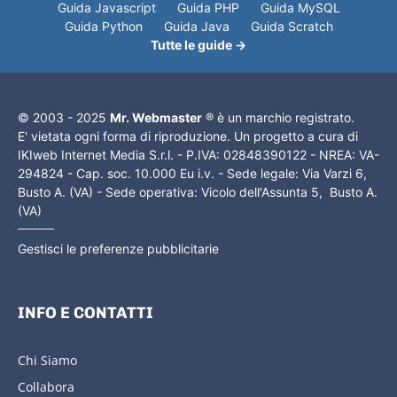
Guida Javascript
Guida PHP
Guida MySQL
Guida Python
Guida Java
Guida Scratch
Tutte le guide →
© 2003 - 2025
Mr. Webmaster
® è un marchio registrato.
E' vietata ogni forma di riproduzione. Un progetto a cura di
IKIweb Internet Media S.r.l. - P.IVA: 02848390122 - NREA: VA-
294824 - Cap. soc. 10.000 Eu i.v. - Sede legale: Via Varzi 6,
Busto A. (VA) - Sede operativa: Vicolo dell'Assunta 5, Busto A.
(VA)
Gestisci le preferenze pubblicitarie
INFO E CONTATTI
Chi Siamo
Collabora