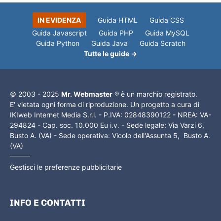
IN EVIDENZA
Guida HTML
Guida CSS
Guida Javascript
Guida PHP
Guida MySQL
Guida Python
Guida Java
Guida Scratch
Tutte le guide →
© 2003 - 2025
Mr. Webmaster
® è un marchio registrato.
E' vietata ogni forma di riproduzione. Un progetto a cura di
IKIweb Internet Media S.r.l. - P.IVA: 02848390122 - NREA: VA-
294824 - Cap. soc. 10.000 Eu i.v. - Sede legale: Via Varzi 6,
Busto A. (VA) - Sede operativa: Vicolo dell'Assunta 5, Busto A.
(VA)
Gestisci le preferenze pubblicitarie
INFO E CONTATTI