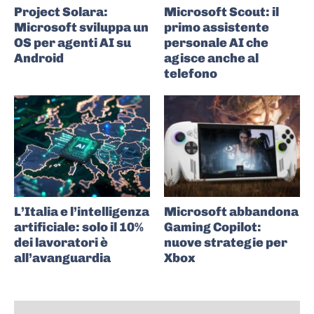
Project Solara:
Microsoft Scout: il
Microsoft sviluppa un
primo assistente
OS per agenti AI su
personale AI che
Android
agisce anche al
telefono
L’Italia e l’intelligenza
Microsoft abbandona
artificiale: solo il 10%
Gaming Copilot:
dei lavoratori è
nuove strategie per
all’avanguardia
Xbox