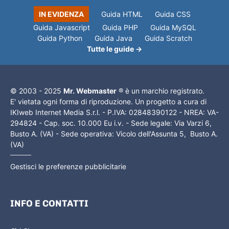
IN EVIDENZA
Guida HTML
Guida CSS
Guida Javascript
Guida PHP
Guida MySQL
Guida Python
Guida Java
Guida Scratch
Tutte le guide →
© 2003 - 2025
Mr. Webmaster
® è un marchio registrato.
E' vietata ogni forma di riproduzione. Un progetto a cura di
IKIweb Internet Media S.r.l. - P.IVA: 02848390122 - NREA: VA-
294824 - Cap. soc. 10.000 Eu i.v. - Sede legale: Via Varzi 6,
Busto A. (VA) - Sede operativa: Vicolo dell'Assunta 5, Busto A.
(VA)
Gestisci le preferenze pubblicitarie
INFO E CONTATTI