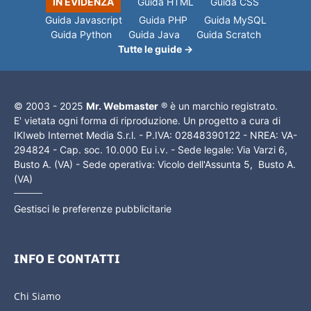
IN EVIDENZA
Guida HTML
Guida CSS
Guida Javascript
Guida PHP
Guida MySQL
Guida Python
Guida Java
Guida Scratch
Tutte le guide →
© 2003 - 2025
Mr. Webmaster
® è un marchio registrato.
E' vietata ogni forma di riproduzione. Un progetto a cura di
IKIweb Internet Media S.r.l. - P.IVA: 02848390122 - NREA: VA-
294824 - Cap. soc. 10.000 Eu i.v. - Sede legale: Via Varzi 6,
Busto A. (VA) - Sede operativa: Vicolo dell'Assunta 5, Busto A.
(VA)
Gestisci le preferenze pubblicitarie
INFO E CONTATTI
Chi Siamo