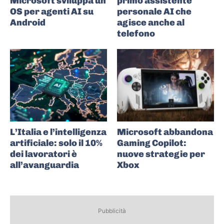
Microsoft sviluppa un
primo assistente
OS per agenti AI su
personale AI che
Android
agisce anche al
telefono
L’Italia e l’intelligenza
Microsoft abbandona
artificiale: solo il 10%
Gaming Copilot:
dei lavoratori è
nuove strategie per
all’avanguardia
Xbox
Pubblicità