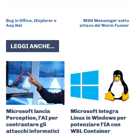
ARTICOLO PRECEDENTE
ARTICOLO SUCCESSIVO
Bug in Office, IExplorer e
MSN Messenger sotto
Asp.Net
attaco del Worm Funner
LEGGI ANCHE...
Microsoft lancia
Microsoft integra
Perception, l’AI per
Linux in Windows per
contrastare gli
potenziare l’IA con
attacchi informatici
WSL Container