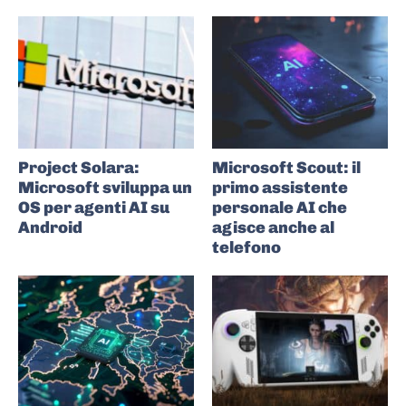
Project Solara:
Microsoft Scout: il
Microsoft sviluppa un
primo assistente
OS per agenti AI su
personale AI che
Android
agisce anche al
telefono