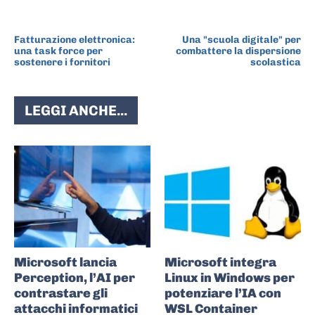
ARTICOLO PRECEDENTE
ARTICOLO SUCCESSIVO
Fatturazione elettronica:
Una "scuola digitale" per
una task force per
combattere la dispersione
sostenere i fornitori
scolastica
LEGGI ANCHE...
Microsoft lancia
Microsoft integra
Perception, l’AI per
Linux in Windows per
contrastare gli
potenziare l’IA con
attacchi informatici
WSL Container