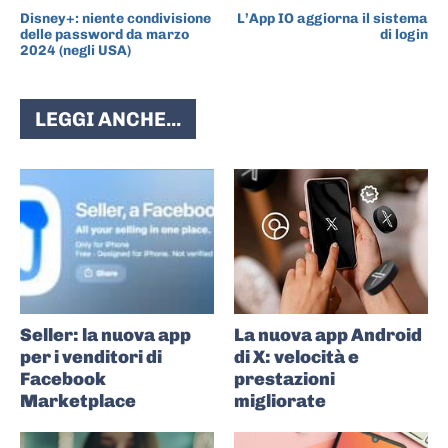
Disney+: niente condivisione
L’App IO aggiorna il sistema
delle password da marzo
di login
2024 (negli USA)
LEGGI ANCHE...
Seller: la nuova app
La nuova app Android
per i venditori di
di X: velocità e
Facebook
prestazioni
Marketplace
migliorate