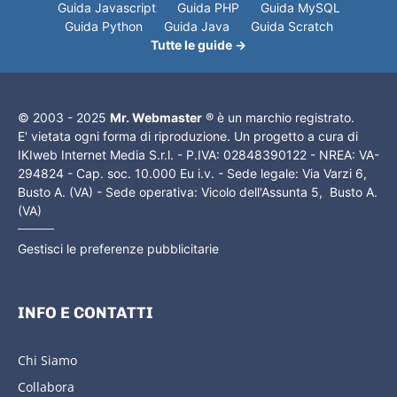
Guida Javascript
Guida PHP
Guida MySQL
Guida Python
Guida Java
Guida Scratch
Tutte le guide →
© 2003 - 2025
Mr. Webmaster
® è un marchio registrato.
E' vietata ogni forma di riproduzione. Un progetto a cura di
IKIweb Internet Media S.r.l. - P.IVA: 02848390122 - NREA: VA-
294824 - Cap. soc. 10.000 Eu i.v. - Sede legale: Via Varzi 6,
Busto A. (VA) - Sede operativa: Vicolo dell'Assunta 5, Busto A.
(VA)
Gestisci le preferenze pubblicitarie
INFO E CONTATTI
Chi Siamo
Collabora