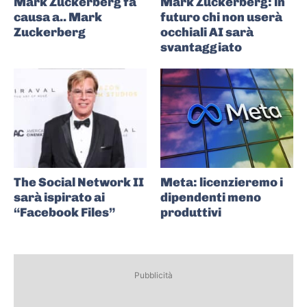
Mark Zuckerberg fa
Mark Zuckerberg: in
causa a.. Mark
futuro chi non userà
Zuckerberg
occhiali AI sarà
svantaggiato
The Social Network II
Meta: licenzieremo i
sarà ispirato ai
dipendenti meno
“Facebook Files”
produttivi
Pubblicità