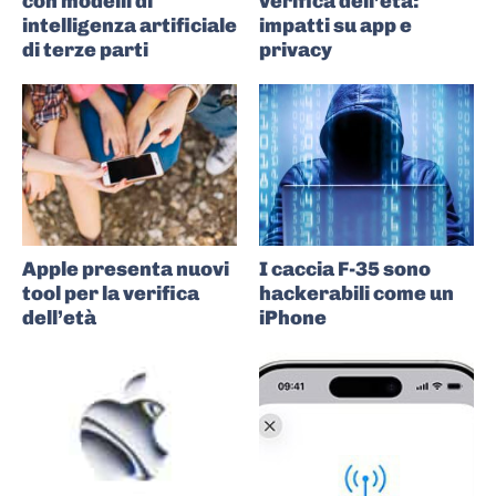
con modelli di
verifica dell’età:
intelligenza artificiale
impatti su app e
di terze parti
privacy
Apple presenta nuovi
I caccia F-35 sono
tool per la verifica
hackerabili come un
dell’età
iPhone