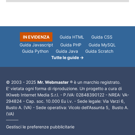
IN EVIDENZA
Guida HTML
Guida CSS
Guida Javascript
Guida PHP
Guida MySQL
Guida Python
Guida Java
Guida Scratch
Tutte le guide →
© 2003 - 2025
Mr. Webmaster
® è un marchio registrato.
E' vietata ogni forma di riproduzione. Un progetto a cura di
IKIweb Internet Media S.r.l. - P.IVA: 02848390122 - NREA: VA-
294824 - Cap. soc. 10.000 Eu i.v. - Sede legale: Via Varzi 6,
Busto A. (VA) - Sede operativa: Vicolo dell'Assunta 5, Busto A.
(VA)
Gestisci le preferenze pubblicitarie