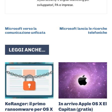
sviluppatori, PA e imprese.
ARTICOLO PRECEDENTE
ARTICOLO SUCCESSIVO
Microsoft verso la
Microsoft lancia le ricerche
comunicazione unficata
telefoniche
LEGGI ANCHE...
KeRanger: il primo
In arrivo Apple OS X El
ransomware per OS X
Capitan (gratis)