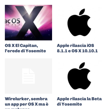
OS X El Capitan,
Apple rilascia iOS
l’erede di Yosemite
8.1.1 e OS X 10.10.1
Wirelurker, sembra
Apple rilascia la Beta
un app per OS X ma è
di Yosemite