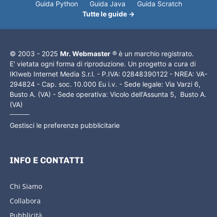
Guida Python
Guida Java
Guida Scratch
Tutte le guide →
© 2003 - 2025
Mr. Webmaster
® è un marchio registrato.
E' vietata ogni forma di riproduzione. Un progetto a cura di
IKIweb Internet Media S.r.l. - P.IVA: 02848390122 - NREA: VA-
294824 - Cap. soc. 10.000 Eu i.v. - Sede legale: Via Varzi 6,
Busto A. (VA) - Sede operativa: Vicolo dell'Assunta 5, Busto A.
(VA)
Gestisci le preferenze pubblicitarie
INFO E CONTATTI
Chi Siamo
Collabora
Pubblicità