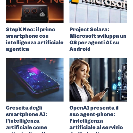
StepX Neo: il primo
Project Solara:
smartphone con
Microsoft sviluppa un
intelligenza artificiale
OS per agenti AI su
agentica
Android
Crescita degli
OpenAI presenta il
smartphone AI:
suo agent-phone:
l’intelligenza
l’intelligenza
artificiale come
artificiale al servizio