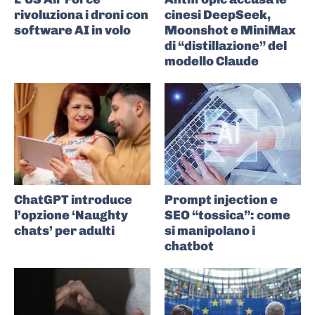
rivoluziona i droni con
cinesi DeepSeek,
software AI in volo
Moonshot e MiniMax
di “distillazione” del
modello Claude
ChatGPT introduce
Prompt injection e
l’opzione ‘Naughty
SEO “tossica”: come
chats’ per adulti
si manipolano i
chatbot