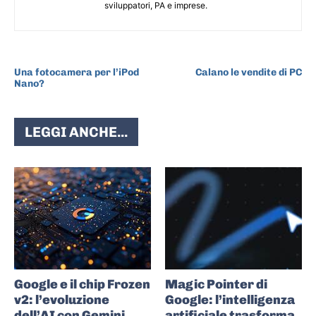
sviluppatori, PA e imprese.
ARTICOLO PRECEDENTE
ARTICOLO SUCCESSIVO
Una fotocamera per l’iPod
Calano le vendite di PC
Nano?
LEGGI ANCHE...
Google e il chip Frozen
Magic Pointer di
v2: l’evoluzione
Google: l’intelligenza
dell’AI con Gemini
artificiale trasforma