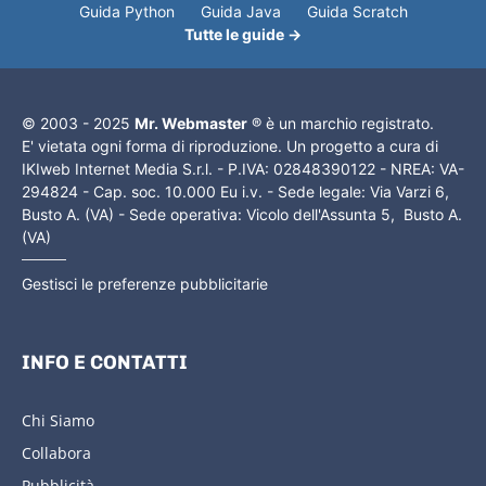
Guida Python
Guida Java
Guida Scratch
Tutte le guide →
© 2003 - 2025
Mr. Webmaster
® è un marchio registrato.
E' vietata ogni forma di riproduzione. Un progetto a cura di
IKIweb Internet Media S.r.l. - P.IVA: 02848390122 - NREA: VA-
294824 - Cap. soc. 10.000 Eu i.v. - Sede legale: Via Varzi 6,
Busto A. (VA) - Sede operativa: Vicolo dell'Assunta 5, Busto A.
(VA)
Gestisci le preferenze pubblicitarie
INFO E CONTATTI
Chi Siamo
Collabora
Pubblicità