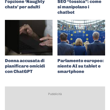
l’opzione ‘Naughty
SEO “tossica”: come
chats’ per adulti
si manipolano i
chatbot
Donna accusata di
Parlamento europeo:
pianificare omicidi
niente AI su tablet e
con ChatGPT
smartphone
Pubblicità