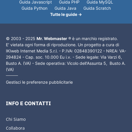
Guida Javascript
Guida PHP
Guida MySQL
Guida Python
Guida Java
Guida Scratch
Tutte le guide →
© 2003 - 2025
Mr. Webmaster
® è un marchio registrato.
E' vietata ogni forma di riproduzione. Un progetto a cura di
IKIweb Internet Media S.r.l. - P.IVA: 02848390122 - NREA: VA-
294824 - Cap. soc. 10.000 Eu i.v. - Sede legale: Via Varzi 6,
Busto A. (VA) - Sede operativa: Vicolo dell'Assunta 5, Busto A.
(VA)
Gestisci le preferenze pubblicitarie
INFO E CONTATTI
Chi Siamo
Collabora