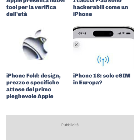
Apple presenta nuovi
I caccia F-35 sono
tool per la verifica
hackerabili come un
dell’età
iPhone
iPhone Fold: design,
iPhone 18: solo eSIM
prezzo e specifiche
in Europa?
attese del primo
pieghevole Apple
Pubblicità