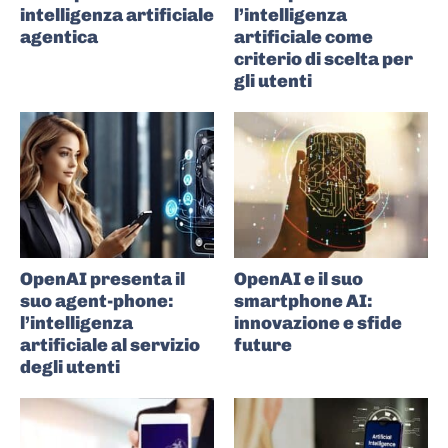
intelligenza artificiale
l’intelligenza
agentica
artificiale come
criterio di scelta per
gli utenti
OpenAI presenta il
OpenAI e il suo
suo agent-phone:
smartphone AI:
l’intelligenza
innovazione e sfide
artificiale al servizio
future
degli utenti