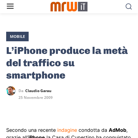
MOBILE
L’iPhone produce la metà
del traffico su
smartphone
Da
Claudio Garau
25 Novembre 2009
Secondo una recente
indagine
condotta da
AdMob
,
grazie all’
iPhone
la Casa di Cupertino ha conquistato