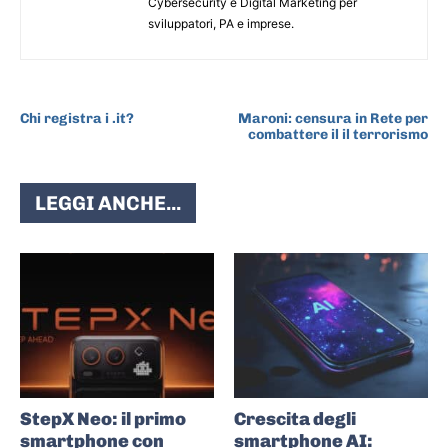
Cybersecurity e Digital Marketing per
sviluppatori, PA e imprese.
ARTICOLO PRECEDENTE
ARTICOLO SUCCESSIVO
Chi registra i .it?
Maroni: censura in Rete per
combattere il il terrorismo
LEGGI ANCHE...
StepX Neo: il primo
Crescita degli
smartphone con
smartphone AI: