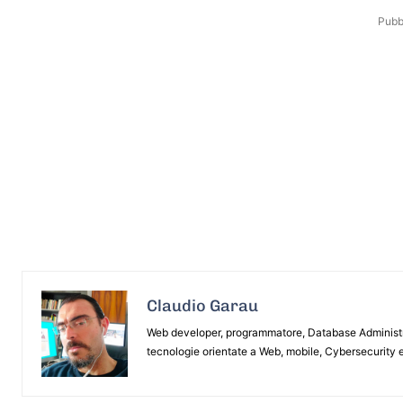
Pubbl
Claudio Garau
Web developer, programmatore, Database Administrat
tecnologie orientate a Web, mobile, Cybersecurity e