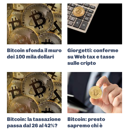
Bitcoin sfonda il muro
Giorgetti: conferme
dei 100 mila dollari
su Web tax e tasse
sulle cripto
Bitcoin: la tassazione
Bitcoin: presto
passa dal 26 al 42%?
sapremo chi è