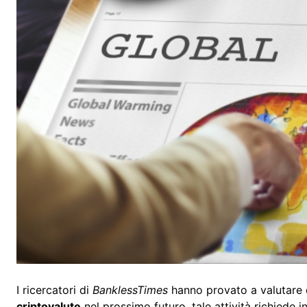
I ricercatori di
BanklessTimes
hanno provato a valutare 
criptovalute
nel prossimo futuro, tale attività richiede 