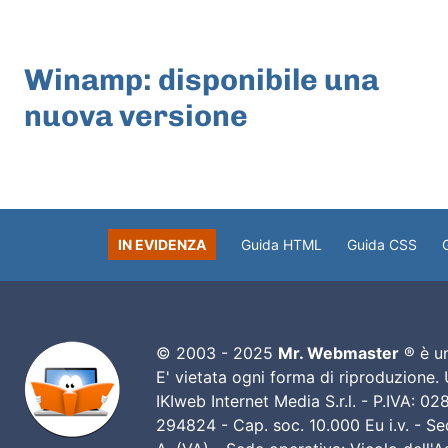
ARTICOLO PRECEDENTE
Winamp: disponibile una
nuova versione
IN EVIDENZA
Guida HTML
Guida CSS
© 2003 - 2025
Mr. Webmaster
® è un
E' vietata ogni forma di riproduzione.
IKIweb Internet Media S.r.l. - P.IVA: 
294824 - Cap. soc. 10.000 Eu i.v. - Sed