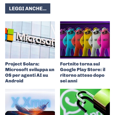
LEGGI ANCHE...
Project Solara:
Fortnite torna sul
Microsoft sviluppa un
Google Play Store: il
OS per agenti AI su
ritorno atteso dopo
Android
sei anni