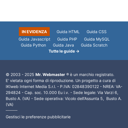
IN EVIDENZA
Guida HTML
Guida CSS
Guida Javascript
Guida PHP
Guida MySQL
Guida Python
Guida Java
Guida Scratch
Tutte le guide →
© 2003 - 2025
Mr. Webmaster
® è un marchio registrato.
E' vietata ogni forma di riproduzione. Un progetto a cura di
IKIweb Internet Media S.r.l. - P.IVA: 02848390122 - NREA: VA-
294824 - Cap. soc. 10.000 Eu i.v. - Sede legale: Via Varzi 6,
Busto A. (VA) - Sede operativa: Vicolo dell'Assunta 5, Busto A.
(VA)
Gestisci le preferenze pubblicitarie