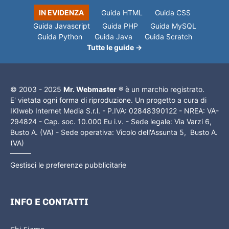
IN EVIDENZA
Guida HTML
Guida CSS
Guida Javascript
Guida PHP
Guida MySQL
Guida Python
Guida Java
Guida Scratch
Tutte le guide →
© 2003 - 2025
Mr. Webmaster
® è un marchio registrato.
E' vietata ogni forma di riproduzione. Un progetto a cura di
IKIweb Internet Media S.r.l. - P.IVA: 02848390122 - NREA: VA-
294824 - Cap. soc. 10.000 Eu i.v. - Sede legale: Via Varzi 6,
Busto A. (VA) - Sede operativa: Vicolo dell'Assunta 5, Busto A.
(VA)
Gestisci le preferenze pubblicitarie
INFO E CONTATTI