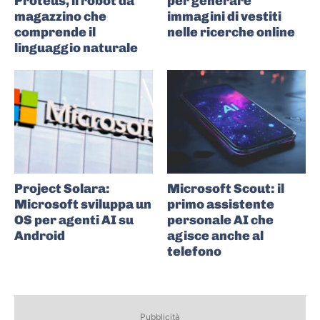
Proteus, il robot da
per generare
magazzino che
immagini di vestiti
comprende il
nelle ricerche online
linguaggio naturale
Project Solara:
Microsoft Scout: il
Microsoft sviluppa un
primo assistente
OS per agenti AI su
personale AI che
Android
agisce anche al
telefono
Pubblicità