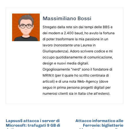
Massimiliano Bossi
Stregato dalla rete sin dai tempi delle BBS e
dei modem a 2.400 baud, ho avuto la fortuna
di poter trasformare la mia passione in un
lavoro (nonostante una Laurea in
Giurisprudenza). Adoro scrivere codice e mi
occupo quotidianamente di comunicazione,
design e nuovi media digitali.
Orgogliosamente "nerd" sono il fondatore di
MRW.it (per il quale ho scritto centinaia di
articoli) e di una nota Web-Agency (dove
seguo in prima persona progetti digitali per
numerosi clienti sia in Italia che all'estero).
ARTICOLO PRECEDENTE
ARTICOLO SUCCESSIVO
Lapsus$ attacca i server di
Attacco informatico alle
Microsoft: trafugati 9 GB di
Ferrovie: biglietterie