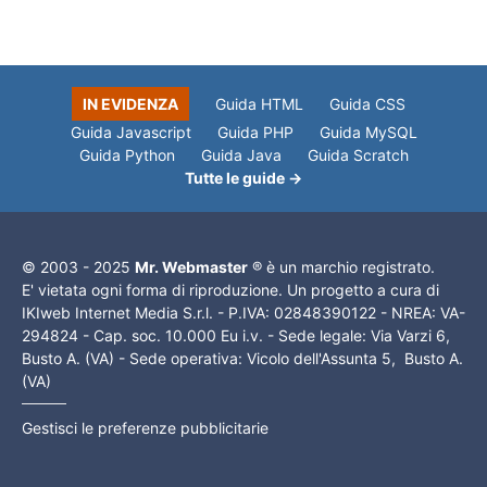
IN EVIDENZA
Guida HTML
Guida CSS
Guida Javascript
Guida PHP
Guida MySQL
Guida Python
Guida Java
Guida Scratch
Tutte le guide →
© 2003 - 2025
Mr. Webmaster
® è un marchio registrato.
E' vietata ogni forma di riproduzione. Un progetto a cura di
IKIweb Internet Media S.r.l. - P.IVA: 02848390122 - NREA: VA-
294824 - Cap. soc. 10.000 Eu i.v. - Sede legale: Via Varzi 6,
Busto A. (VA) - Sede operativa: Vicolo dell'Assunta 5, Busto A.
(VA)
Gestisci le preferenze pubblicitarie