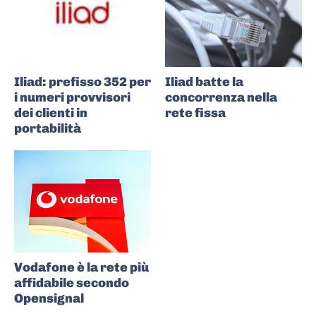
Iliad: prefisso 352 per
Iliad batte la
i numeri provvisori
concorrenza nella
dei clienti in
rete fissa
portabilità
Vodafone è la rete più
affidabile secondo
Opensignal