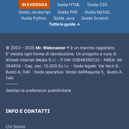
IN EVIDENZA
Guida HTML
Guida CSS
Guida Javascript
Guida PHP
Guida MySQL
Guida Python
Guida Java
Guida Scratch
Tutte le guide →
© 2003 - 2025
Mr. Webmaster
® è un marchio registrato.
E' vietata ogni forma di riproduzione. Un progetto a cura di
IKIweb Internet Media S.r.l. - P.IVA: 02848390122 - NREA: VA-
294824 - Cap. soc. 10.000 Eu i.v. - Sede legale: Via Varzi 6,
Busto A. (VA) - Sede operativa: Vicolo dell'Assunta 5, Busto A.
(VA)
Gestisci le preferenze pubblicitarie
INFO E CONTATTI
Chi Siamo