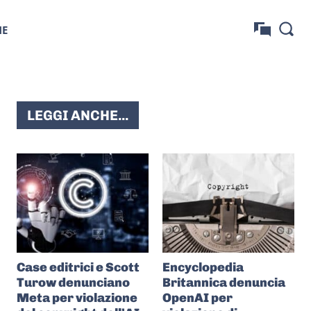
NE
LEGGI ANCHE...
Case editrici e Scott
Encyclopedia
Turow denunciano
Britannica denuncia
Meta per violazione
OpenAI per