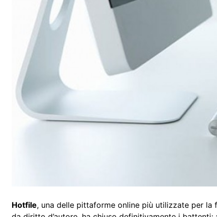
Hotfile
, una delle pittaforme online più utilizzate per la 
da diritto d’autore, ha chiuso definitivamente i battenti;