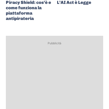
Piracy Shield: cos’è e
L’AI Act è Legge
come funziona la
piattaforma
antipirateria
Pubblicità