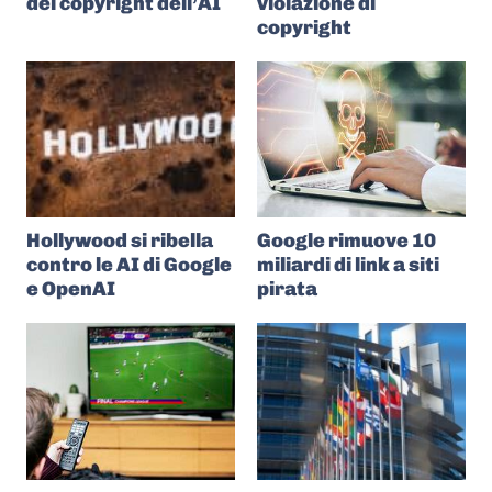
del copyright dell’AI
violazione di
copyright
Hollywood si ribella
Google rimuove 10
contro le AI di Google
miliardi di link a siti
e OpenAI
pirata