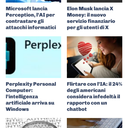
Microsoft lancia
Elon Musk lancia X
Perception, l’AI per
Money: il nuovo
contrastare gli
servizio finanziario
attacchi informatici
per gli utenti di X
Perplexity Personal
Flirtare con l’IA: il 24%
Computer:
degli americani
l’intelligenza
considera infedeltà il
artificiale arriva su
rapporto con un
Windows
chatbot