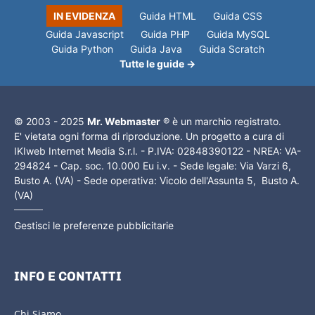
IN EVIDENZA
Guida HTML
Guida CSS
Guida Javascript
Guida PHP
Guida MySQL
Guida Python
Guida Java
Guida Scratch
Tutte le guide →
© 2003 - 2025
Mr. Webmaster
® è un marchio registrato.
E' vietata ogni forma di riproduzione. Un progetto a cura di
IKIweb Internet Media S.r.l. - P.IVA: 02848390122 - NREA: VA-
294824 - Cap. soc. 10.000 Eu i.v. - Sede legale: Via Varzi 6,
Busto A. (VA) - Sede operativa: Vicolo dell'Assunta 5, Busto A.
(VA)
Gestisci le preferenze pubblicitarie
INFO E CONTATTI
Chi Siamo