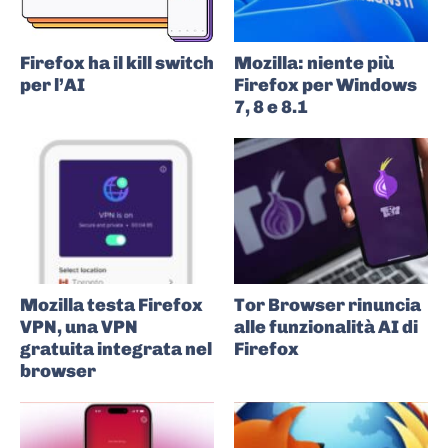
Firefox ha il kill switch
Mozilla: niente più
per l’AI
Firefox per Windows
7, 8 e 8.1
Mozilla testa Firefox
Tor Browser rinuncia
VPN, una VPN
alle funzionalità AI di
gratuita integrata nel
Firefox
browser