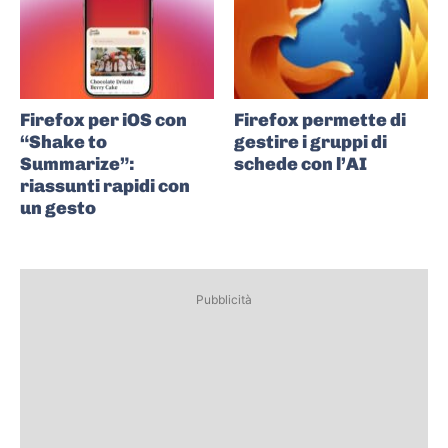
Firefox per iOS con
Firefox permette di
“Shake to
gestire i gruppi di
Summarize”:
schede con l’AI
riassunti rapidi con
un gesto
Pubblicità