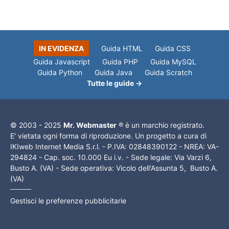
IN EVIDENZA
Guida HTML
Guida CSS
Guida Javascript
Guida PHP
Guida MySQL
Guida Python
Guida Java
Guida Scratch
Tutte le guide →
© 2003 - 2025
Mr. Webmaster
® è un marchio registrato.
E' vietata ogni forma di riproduzione. Un progetto a cura di
IKIweb Internet Media S.r.l. - P.IVA: 02848390122 - NREA: VA-
294824 - Cap. soc. 10.000 Eu i.v. - Sede legale: Via Varzi 6,
Busto A. (VA) - Sede operativa: Vicolo dell'Assunta 5, Busto A.
(VA)
Gestisci le preferenze pubblicitarie