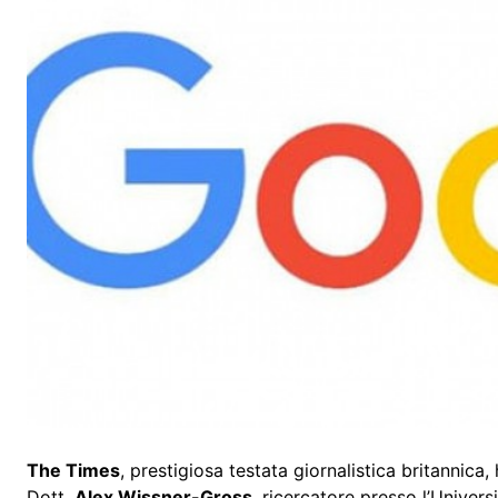
The Times
, prestigiosa testata giornalistica britannic
Dott.
Alex Wissner-Gross
, ricercatore presso l’Univers