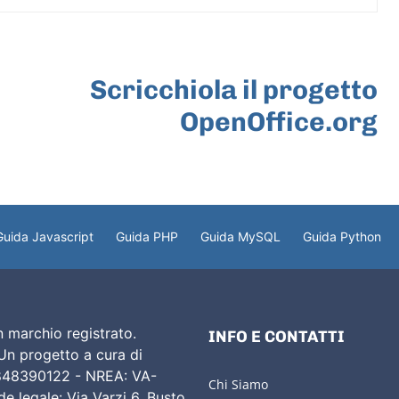
ARTICOLO SUCCESSIVO
Scricchiola il progetto
OpenOffice.org
Guida Javascript
Guida PHP
Guida MySQL
Guida Python
 marchio registrato.
INFO E CONTATTI
 Un progetto a cura di
02848390122 - NREA: VA-
Chi Siamo
e legale: Via Varzi 6, Busto