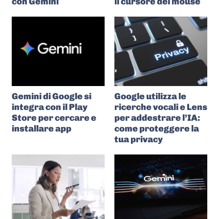
con Gemini
il cursore del mouse
Gemini di Google si
Google utilizza le
integra con il Play
ricerche vocali e Lens
Store per cercare e
per addestrare l’IA:
installare app
come proteggere la
tua privacy