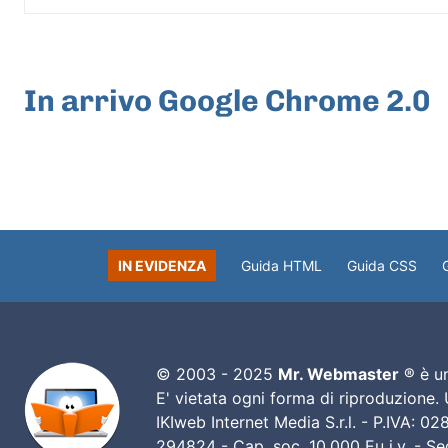
ARTICOLO PRECEDENTE
In arrivo Google Chrome 2.0
IN EVIDENZA
Guida HTML
Guida CSS
© 2003 - 2025
Mr. Webmaster
® è un
E' vietata ogni forma di riproduzione.
IKIweb Internet Media S.r.l. - P.IVA: 
294824 - Cap. soc. 10.000 Eu i.v. - Sed