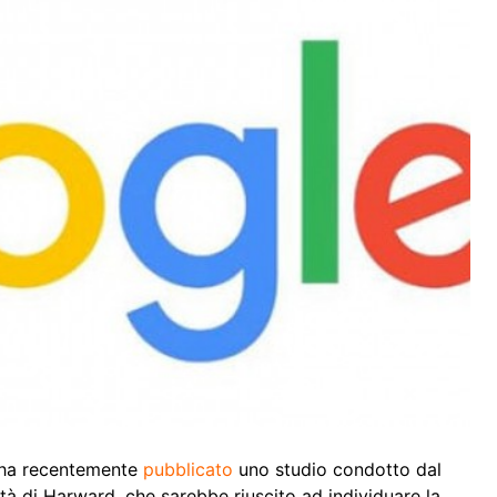
a, ha recentemente
pubblicato
uno studio condotto dal
ità di Harward, che sarebbe riuscito ad individuare la