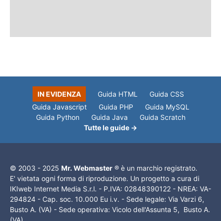
IN EVIDENZA
Guida HTML
Guida CSS
Guida Javascript
Guida PHP
Guida MySQL
Guida Python
Guida Java
Guida Scratch
Tutte le guide →
© 2003 - 2025
Mr. Webmaster
® è un marchio registrato.
E' vietata ogni forma di riproduzione. Un progetto a cura di
IKIweb Internet Media S.r.l. - P.IVA: 02848390122 - NREA: VA-
294824 - Cap. soc. 10.000 Eu i.v. - Sede legale: Via Varzi 6,
Busto A. (VA) - Sede operativa: Vicolo dell'Assunta 5, Busto A.
(VA)