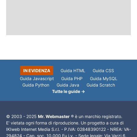
IN EVIDENZA
Guida HTML
Guida CSS
Guida Javascript
Guida PHP
Guida MySQL
Guida Python
Guida Java
Guida Scratch
Tutte le guide →
© 2003 - 2025
Mr. Webmaster
® è un marchio registrato.
E' vietata ogni forma di riproduzione. Un progetto a cura di
IKIweb Internet Media S.r.l. - P.IVA: 02848390122 - NREA: VA-
294824 - Cap. soc. 10.000 Eu i.v. - Sede legale: Via Varzi 6,