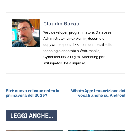
Claudio Garau
Web developer, programmatore, Database
Administrator, Linux Admin, docente e
copywriter specializzato in contenuti sulle
tecnologie orientate a Web, mobile,
Cybersecurity e Digital Marketing per
sviluppatori, PA e imprese.
ARTICOLO PRECEDENTE
ARTICOLO SUCCESSIVO
Siri: nuova release entro la
WhatsApp: trascrizione dei
primavera del 2025?
vocali anche su Android
LEGGI ANCHE...