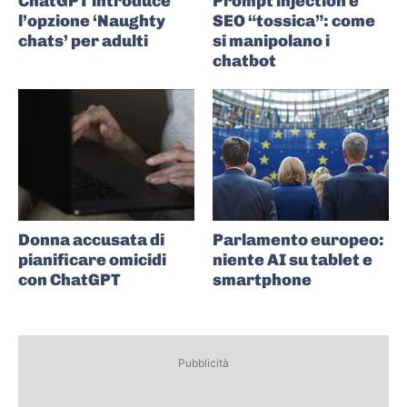
ChatGPT introduce
Prompt injection e
l’opzione ‘Naughty
SEO “tossica”: come
chats’ per adulti
si manipolano i
chatbot
Donna accusata di
Parlamento europeo:
pianificare omicidi
niente AI su tablet e
con ChatGPT
smartphone
Pubblicità