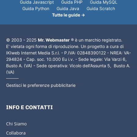
Guida Javascript
Guida PHP
Guida MySQL
Guida Python
Guida Java
Guida Scratch
Tutte le guide →
© 2003 - 2025
Mr. Webmaster
® è un marchio registrato.
E' vietata ogni forma di riproduzione. Un progetto a cura di
IKIweb Internet Media S.r.l. - P.IVA: 02848390122 - NREA: VA-
294824 - Cap. soc. 10.000 Eu i.v. - Sede legale: Via Varzi 6,
Busto A. (VA) - Sede operativa: Vicolo dell'Assunta 5, Busto A.
(VA)
Gestisci le preferenze pubblicitarie
INFO E CONTATTI
Chi Siamo
Collabora