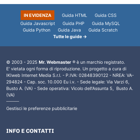
IN EVIDENZA
Guida HTML
Guida CSS
Guida Javascript
Guida PHP
Guida MySQL
Guida Python
Guida Java
Guida Scratch
Tutte le guide →
© 2003 - 2025
Mr. Webmaster
® è un marchio registrato.
E' vietata ogni forma di riproduzione. Un progetto a cura di
IKIweb Internet Media S.r.l. - P.IVA: 02848390122 - NREA: VA-
294824 - Cap. soc. 10.000 Eu i.v. - Sede legale: Via Varzi 6,
Busto A. (VA) - Sede operativa: Vicolo dell'Assunta 5, Busto A.
(VA)
Gestisci le preferenze pubblicitarie
INFO E CONTATTI