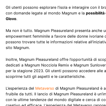
Gli utenti possono esplorare l’isola e interagire con il br
con domande legate al mondo Magnum e la
possibilit
Glovo
.
Ma non è tutto. Magnum Pleasureland presenta anche u
empowerment femminile a favore delle donne ivoriane del
possono trovare tutte le informazioni relative all’iniziat
sito Magnum.
Inoltre, Magnum Pleasureland offre l’opportunità di scop
dedicati a Magnum Nocciola Remix e Magnum Sunlover &
per la stagione 2023. Gli utenti possono accedere alle
scoprirne tutti gli aspetti e le caratteristiche.
L’esperienza del
Metaverso
di Magnum Pleasureland è ac
fruibile da tutti. Il lancio di Magnum Pleasureland è un’
con le ultime tendenze del mondo digitale e cerca di c
creativo ed efficace. L’esperienza del Metaverso rappres