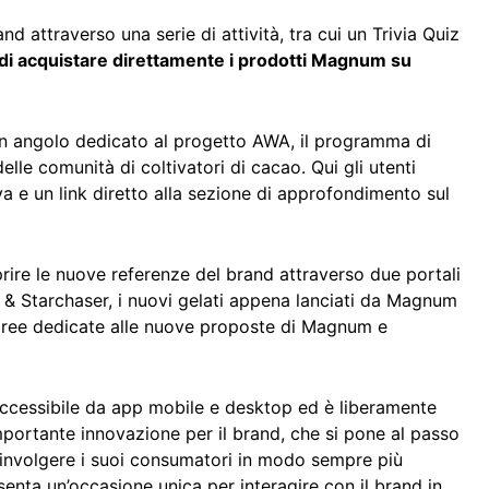
and attraverso una serie di attività, tra cui un Trivia Quiz
à di acquistare direttamente i prodotti Magnum su
n angolo dedicato al progetto AWA, il programma di
le comunità di coltivatori di cacao. Qui gli utenti
iva e un link diretto alla sezione di approfondimento sul
rire le nuove referenze del brand attraverso due portali
 Starchaser, i nuovi gelati appena lanciati da Magnum
 aree dedicate alle nuove proposte di Magnum e
cessibile da app mobile e desktop ed è liberamente
importante innovazione per il brand, che si pone al passo
oinvolgere i suoi consumatori in modo sempre più
enta un’occasione unica per interagire con il brand in