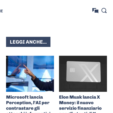
NE
LEGGI ANCHE...
Microsoft lancia
Elon Musk lancia X
Perception, l’AI per
Money: il nuovo
contrastare gli
servizio finanziario