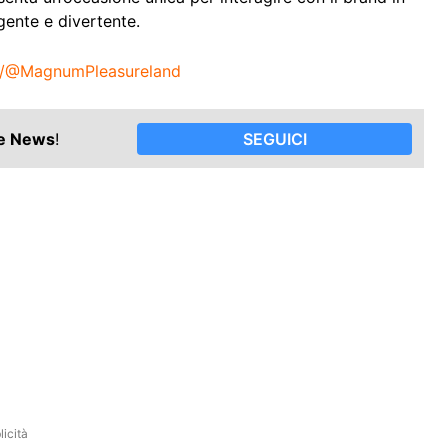
gente e divertente.
o/@MagnumPleasureland
le News
!
SEGUICI
icità