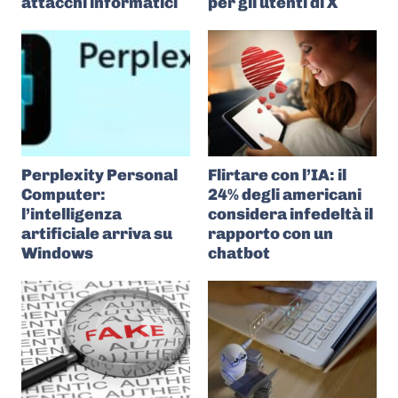
attacchi informatici
per gli utenti di X
Perplexity Personal
Flirtare con l’IA: il
Computer:
24% degli americani
l’intelligenza
considera infedeltà il
artificiale arriva su
rapporto con un
Windows
chatbot