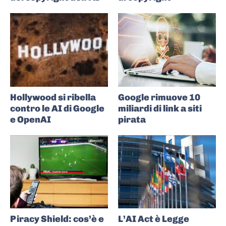
Hollywood si ribella
Google rimuove 10
contro le AI di Google
miliardi di link a siti
e OpenAI
pirata
Piracy Shield: cos’è e
L’AI Act è Legge