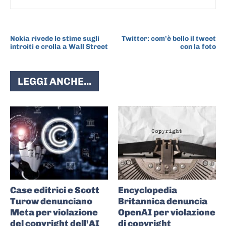
ARTICOLO PRECEDENTE
ARTICOLO SUCCESSIVO
Nokia rivede le stime sugli
Twitter: com’è bello il tweet
introiti e crolla a Wall Street
con la foto
LEGGI ANCHE...
Case editrici e Scott
Encyclopedia
Turow denunciano
Britannica denuncia
Meta per violazione
OpenAI per violazione
del copyright dell’AI
di copyright