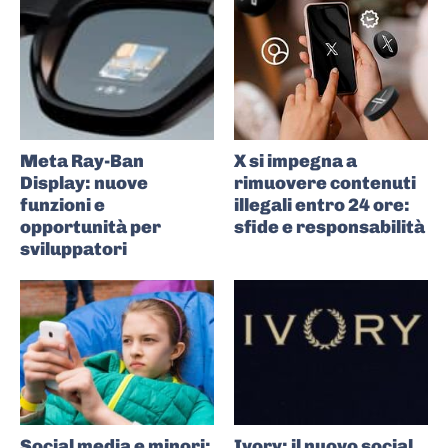
Meta Ray-Ban
X si impegna a
Display: nuove
rimuovere contenuti
funzioni e
illegali entro 24 ore:
opportunità per
sfide e responsabilità
sviluppatori
Social media e minori:
Ivory: il nuovo social