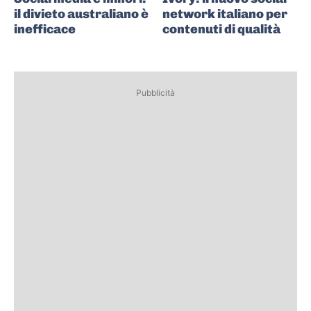
il divieto australiano è
network italiano per
inefficace
contenuti di qualità
Pubblicità