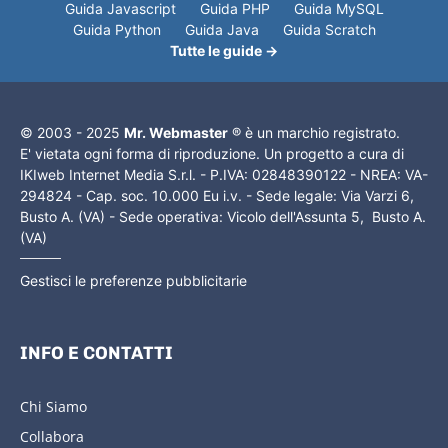
Guida Javascript
Guida PHP
Guida MySQL
Guida Python
Guida Java
Guida Scratch
Tutte le guide →
© 2003 - 2025
Mr. Webmaster
® è un marchio registrato.
E' vietata ogni forma di riproduzione. Un progetto a cura di
IKIweb Internet Media S.r.l. - P.IVA: 02848390122 - NREA: VA-
294824 - Cap. soc. 10.000 Eu i.v. - Sede legale: Via Varzi 6,
Busto A. (VA) - Sede operativa: Vicolo dell'Assunta 5, Busto A.
(VA)
Gestisci le preferenze pubblicitarie
INFO E CONTATTI
Chi Siamo
Collabora