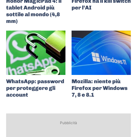
Honor MagicPad 4: il
Firefox ha il kill switch
tablet Android più
per l’AI
sottile al mondo (4,8
mm)
WhatsApp: password
Mozilla: niente più
per proteggere gli
Firefox per Windows
account
7, 8 e 8.1
Pubblicità