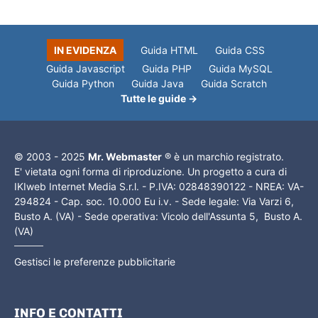
IN EVIDENZA
Guida HTML
Guida CSS
Guida Javascript
Guida PHP
Guida MySQL
Guida Python
Guida Java
Guida Scratch
Tutte le guide →
© 2003 - 2025
Mr. Webmaster
® è un marchio registrato.
E' vietata ogni forma di riproduzione. Un progetto a cura di
IKIweb Internet Media S.r.l. - P.IVA: 02848390122 - NREA: VA-
294824 - Cap. soc. 10.000 Eu i.v. - Sede legale: Via Varzi 6,
Busto A. (VA) - Sede operativa: Vicolo dell'Assunta 5, Busto A.
(VA)
Gestisci le preferenze pubblicitarie
INFO E CONTATTI