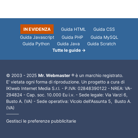
IN EVIDENZA
Guida HTML
Guida CSS
Guida Javascript
Guida PHP
Guida MySQL
Guida Python
Guida Java
Guida Scratch
Tutte le guide →
© 2003 - 2025
Mr. Webmaster
® è un marchio registrato.
E' vietata ogni forma di riproduzione. Un progetto a cura di
IKIweb Internet Media S.r.l. - P.IVA: 02848390122 - NREA: VA-
294824 - Cap. soc. 10.000 Eu i.v. - Sede legale: Via Varzi 6,
Busto A. (VA) - Sede operativa: Vicolo dell'Assunta 5, Busto A.
(VA)
Gestisci le preferenze pubblicitarie