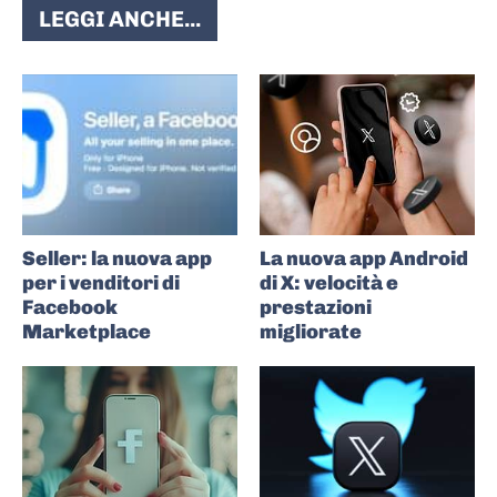
LEGGI ANCHE...
Seller: la nuova app
La nuova app Android
per i venditori di
di X: velocità e
Facebook
prestazioni
Marketplace
migliorate