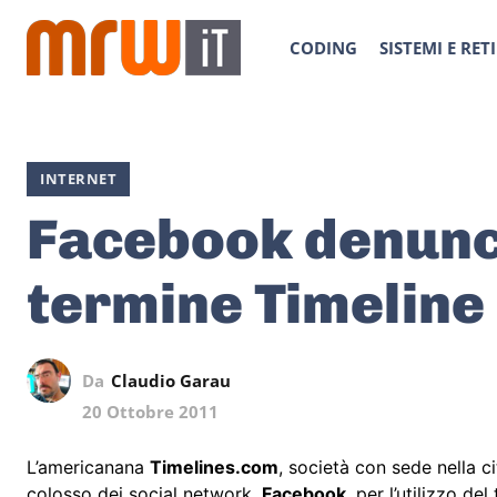
CODING
SISTEMI E RETI
INTERNET
Facebook denunci
termine Timeline
Da
Claudio Garau
20 Ottobre 2011
L’americanana
Timelines.com
, società con sede nella c
colosso dei social network,
Facebook
, per l’utilizzo d