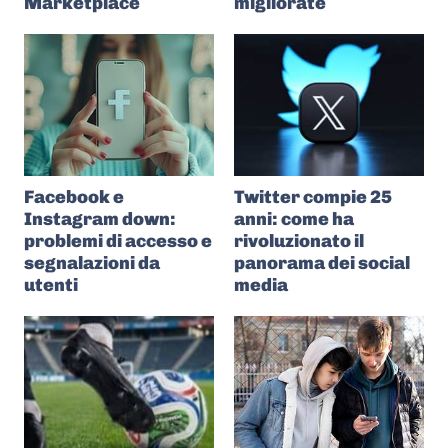
Marketplace
migliorate
Facebook e
Twitter compie 25
Instagram down:
anni: come ha
problemi di accesso e
rivoluzionato il
segnalazioni da
panorama dei social
utenti
media