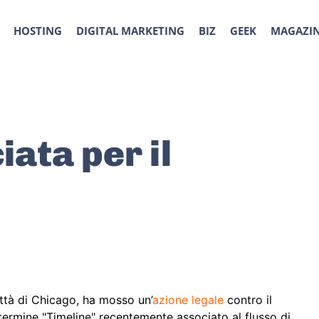
HOSTING
DIGITAL MARKETING
BIZ
GEEK
MAGAZI
ata per il
ittà di Chicago, ha mosso un’
azione legale
contro il
el termine "Timeline" recentemente associato al flusso di