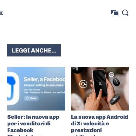
NE
LEGGI ANCHE...
Seller: la nuova app
La nuova app Android
per i venditori di
di X: velocità e
Facebook
prestazioni