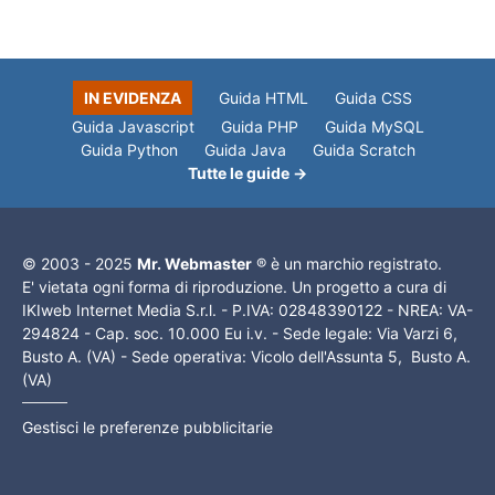
IN EVIDENZA
Guida HTML
Guida CSS
Guida Javascript
Guida PHP
Guida MySQL
Guida Python
Guida Java
Guida Scratch
Tutte le guide →
© 2003 - 2025
Mr. Webmaster
® è un marchio registrato.
E' vietata ogni forma di riproduzione. Un progetto a cura di
IKIweb Internet Media S.r.l. - P.IVA: 02848390122 - NREA: VA-
294824 - Cap. soc. 10.000 Eu i.v. - Sede legale: Via Varzi 6,
Busto A. (VA) - Sede operativa: Vicolo dell'Assunta 5, Busto A.
(VA)
Gestisci le preferenze pubblicitarie