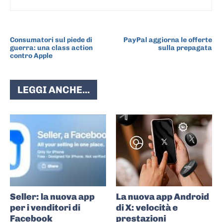
ARTICOLO PRECEDENTE
ARTICOLO SUCCESSIVO
Consumatori sul piede di
PayPal aggiorna le offerte
guerra: una class action
sulla prepagata
contro Apple
LEGGI ANCHE...
Seller: la nuova app
La nuova app Android
per i venditori di
di X: velocità e
Facebook
prestazioni