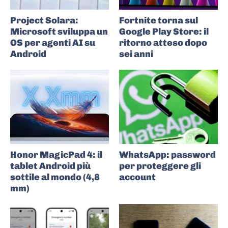
Project Solara:
Fortnite torna sul
Microsoft sviluppa un
Google Play Store: il
OS per agenti AI su
ritorno atteso dopo
Android
sei anni
Honor MagicPad 4: il
WhatsApp: password
tablet Android più
per proteggere gli
sottile al mondo (4,8
account
mm)