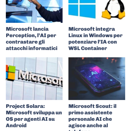
Microsoft lancia
Microsoft integra
Perception, l’AI per
Linux in Windows per
contrastare gli
potenziare l’IA con
attacchi informatici
WSL Container
Project Solara:
Microsoft Scout: il
Microsoft sviluppa un
primo assistente
OS per agenti AI su
personale AI che
Android
agisce anche al