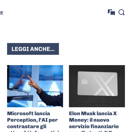
NE
LEGGI ANCHE...
Microsoft lancia
Elon Musk lancia X
Perception, l’AI per
Money: il nuovo
contrastare gli
servizio finanziario