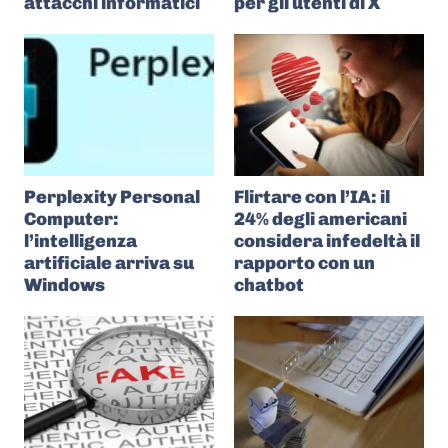
attacchi informatici
per gli utenti di X
Perplexity Personal
Flirtare con l’IA: il
Computer:
24% degli americani
l’intelligenza
considera infedeltà il
artificiale arriva su
rapporto con un
Windows
chatbot