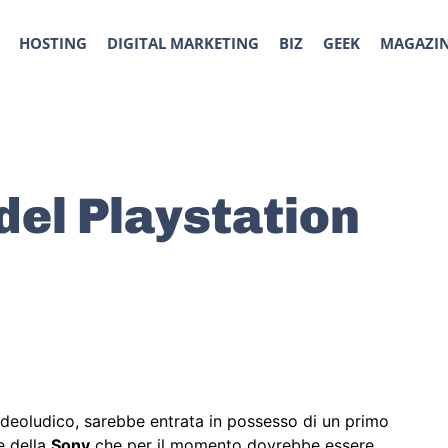
HOSTING
DIGITAL MARKETING
BIZ
GEEK
MAGAZI
 del Playstation
deoludico, sarebbe entrata in possesso di un primo
e della
Sony
che per il momento dovrebbe essere