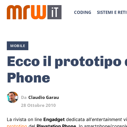
CODING
SISTEMI E RETI
MOBILE
Ecco il prototipo
Phone
Da
Claudio Garau
28 Ottobre 2010
La rivista on line
Engadget
dedicata all’
entertainment
vi
prototipo
del
Playstation Phone
, lo smartphone/consol