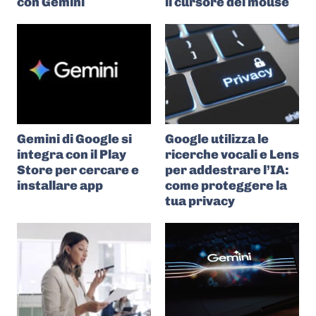
con Gemini
il cursore del mouse
Gemini di Google si
Google utilizza le
integra con il Play
ricerche vocali e Lens
Store per cercare e
per addestrare l’IA:
installare app
come proteggere la
tua privacy