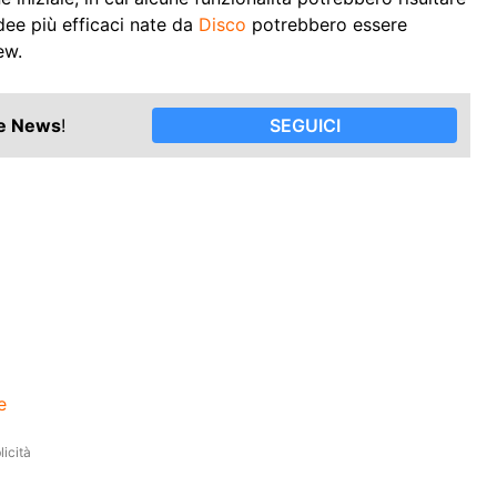
dee più efficaci nate da
Disco
potrebbero essere
ew.
le News
!
SEGUICI
e
icità