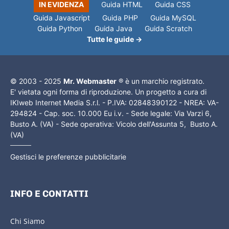
IN EVIDENZA
Guida HTML
Guida CSS
Guida Javascript
Guida PHP
Guida MySQL
Guida Python
Guida Java
Guida Scratch
Tutte le guide →
© 2003 - 2025
Mr. Webmaster
® è un marchio registrato.
E' vietata ogni forma di riproduzione. Un progetto a cura di
IKIweb Internet Media S.r.l. - P.IVA: 02848390122 - NREA: VA-
294824 - Cap. soc. 10.000 Eu i.v. - Sede legale: Via Varzi 6,
Busto A. (VA) - Sede operativa: Vicolo dell'Assunta 5, Busto A.
(VA)
Gestisci le preferenze pubblicitarie
INFO E CONTATTI
Chi Siamo