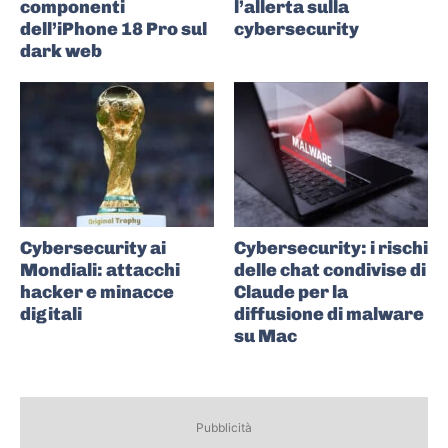
componenti
l’allerta sulla
dell’iPhone 18 Pro sul
cybersecurity
dark web
Cybersecurity ai
Cybersecurity: i rischi
Mondiali: attacchi
delle chat condivise di
hacker e minacce
Claude per la
digitali
diffusione di malware
su Mac
Pubblicità