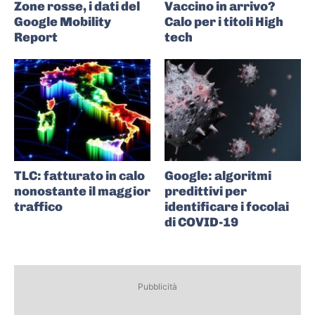
Zone rosse, i dati del
Vaccino in arrivo?
Google Mobility
Calo per i titoli High
Report
tech
TLC: fatturato in calo
Google: algoritmi
nonostante il maggior
predittivi per
traffico
identificare i focolai
di COVID-19
Pubblicità