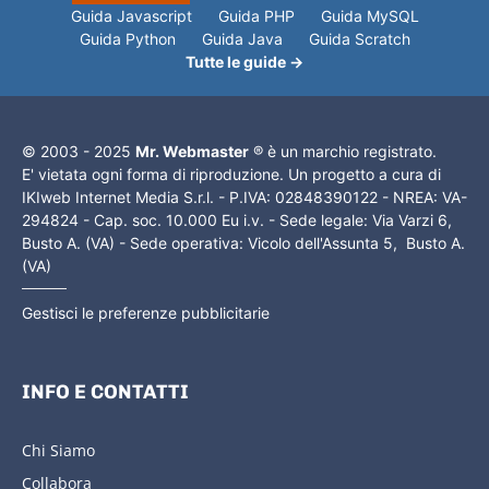
Guida Javascript
Guida PHP
Guida MySQL
Guida Python
Guida Java
Guida Scratch
Tutte le guide →
© 2003 - 2025
Mr. Webmaster
® è un marchio registrato.
E' vietata ogni forma di riproduzione. Un progetto a cura di
IKIweb Internet Media S.r.l. - P.IVA: 02848390122 - NREA: VA-
294824 - Cap. soc. 10.000 Eu i.v. - Sede legale: Via Varzi 6,
Busto A. (VA) - Sede operativa: Vicolo dell'Assunta 5, Busto A.
(VA)
Gestisci le preferenze pubblicitarie
INFO E CONTATTI
Chi Siamo
Collabora