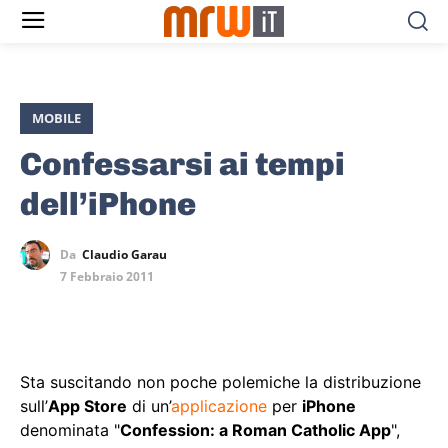
MOBILE
Confessarsi ai tempi
dell’iPhone
Da
Claudio Garau
7 Febbraio 2011
Sta suscitando non poche polemiche la distribuzione
sull’
App Store
di un’
applicazione
per
iPhone
denominata "
Confession: a Roman Catholic App
",