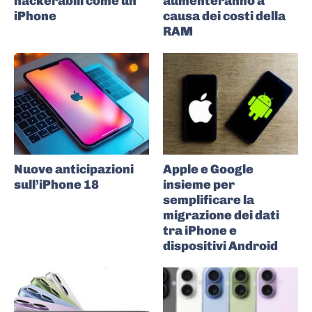
hackerabili come un
aumenteranno a
iPhone
causa dei costi della
RAM
Nuove anticipazioni
Apple e Google
sull’iPhone 18
insieme per
semplificare la
migrazione dei dati
tra iPhone e
dispositivi Android