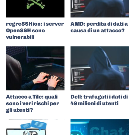
regreSSHion: i server
AMD: perdita di dati a
OpenSSH sono
causa di un attacco?
vulnerabili
Attacco a Tile: quali
Dell: trafugati i dati di
sono i veri rischi per
49 milioni di utenti
gli utenti?