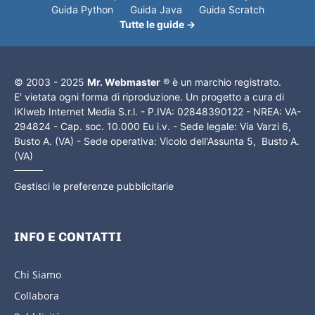
Guida Python
Guida Java
Guida Scratch
Tutte le guide →
© 2003 - 2025
Mr. Webmaster
® è un marchio registrato.
E' vietata ogni forma di riproduzione. Un progetto a cura di
IKIweb Internet Media S.r.l. - P.IVA: 02848390122 - NREA: VA-
294824 - Cap. soc. 10.000 Eu i.v. - Sede legale: Via Varzi 6,
Busto A. (VA) - Sede operativa: Vicolo dell'Assunta 5, Busto A.
(VA)
Gestisci le preferenze pubblicitarie
INFO E CONTATTI
Chi Siamo
Collabora